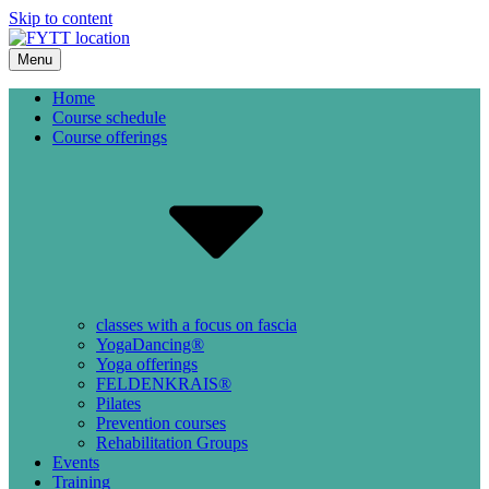
Skip to content
Menu
FYTT location
COME AS YOU ARE AND EXPERIENCE YOURSELF IN
MOTION
Home
Course schedule
Course offerings
classes with a focus on fascia
YogaDancing®
Yoga offerings
FELDENKRAIS®
Pilates
Prevention courses
Rehabilitation Groups
Events
Training