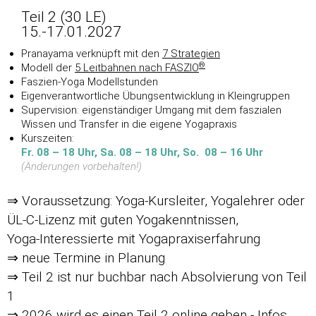
Teil 2 (30 LE)
15.-17.01.2027
Pranayama verknüpft mit den
7 Strategien
®
Modell der
5 Leitbahnen nach FASZIO
Faszien-Yoga Modellstunden
Eigenverantwortliche Übungsentwicklung in Kleingruppen
Supervision: eigenständiger Umgang mit dem faszialen
Wissen und Transfer in die eigene Yogapraxis
Kurszeiten:
Fr. 08 – 18 Uhr, Sa. 08 – 18 Uhr, So. 08 – 16 Uhr
(
Änderungen vorbehalten!)
⇒ Voraussetzung: Yoga-Kursleiter, Yogalehrer oder
ÜL-C-Lizenz mit guten Yogakenntnissen,
Yoga-Interessierte mit Yogapraxiserfahrung
⇒ neue Termine in Planung
⇒ Teil 2 ist nur buchbar nach Absolvierung von Teil
1
⇒ 2026 wird es einen Teil 2 online geben - Infos