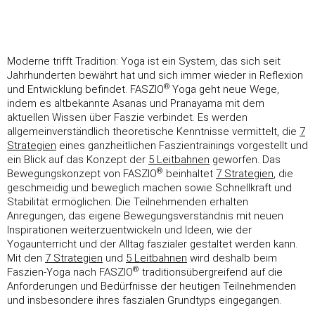
Moderne trifft Tradition: Yoga ist ein System, das sich seit
Jahrhunderten bewährt hat und sich immer wieder in Reflexion
®
und Entwicklung befindet. FASZIO
Yoga geht neue Wege,
indem es altbekannte Asanas und Pranayama mit dem
aktuellen Wissen über Faszie verbindet. Es werden
allgemeinverständlich theoretische Kenntnisse vermittelt, die
7
Strategien
eines ganzheitlichen Faszientrainings vorgestellt und
ein Blick auf das Konzept der
5 Leitbahnen
geworfen. Das
®
Bewegungskonzept von FASZIO
beinhaltet
7 Strategien
, die
geschmeidig und beweglich machen sowie Schnellkraft und
Stabilität ermöglichen. Die Teilnehmenden erhalten
Anregungen, das eigene Bewegungsverständnis mit neuen
Inspirationen weiterzuentwickeln und Ideen, wie der
Yogaunterricht und der Alltag faszialer gestaltet werden kann.
Mit den
7 Strategien
und
5 Leitbahnen
wird deshalb beim
®
Faszien-Yoga nach FASZIO
traditionsübergreifend auf die
Anforderungen und Bedürfnisse der heutigen Teilnehmenden
und insbesondere ihres faszialen Grundtyps eingegangen.