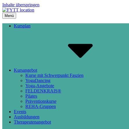
Inhalte überspringen
Menü
FYTT location
KOMM WIE DU BIST UND ERLEB DICH IN BEWEGUNG
Kursplan
Kursangebot
Kurse mit Schwerpunkt Faszien
YogaDancing
Yoga-Angebote
FELDENKRAIS®
Pilates
Präventionskurse
REHA-Gruppen
Events
Ausbildungen
Therapeutenangebot