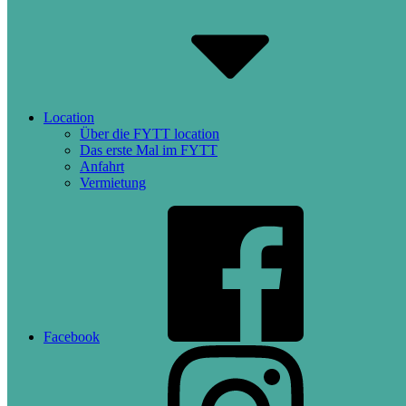
Location
Über die FYTT location
Das erste Mal im FYTT
Anfahrt
Vermietung
Facebook